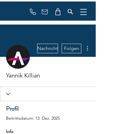
booking
contact
Weitere Optionen
Nachricht
Folgen
Yannik Killian
Profil
Beitrittsdatum: 13. Dez. 2025
Info