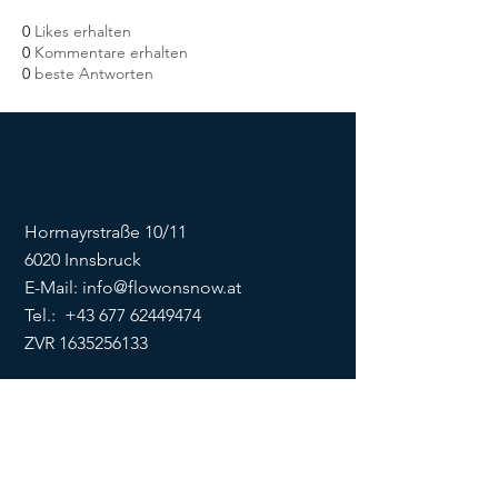
0
Likes erhalten
0
Kommentare erhalten
0
beste Antworten
Hormayrstraße 10/11
6020 Innsbruck
E-Mail:
info@flowonsnow.at
Tel.:
+43 677 62449474
ZVR
1635256133
SOCIALS
Impressum
Datenschutz