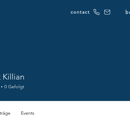
b
contact
 Killian
0
Gefolgt
träge
Events