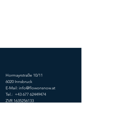
Hormayrstraße 10/11
6020 Innsbruck
E-Mail:
info@flowonsnow.at
Tel.:
+43 677 62449474
ZVR
1635256133