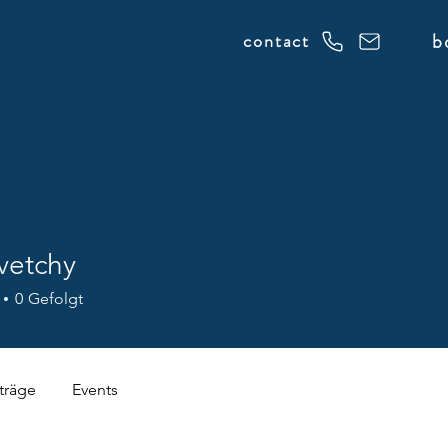
b
contact
vetchy
chy
0
Gefolgt
träge
Events