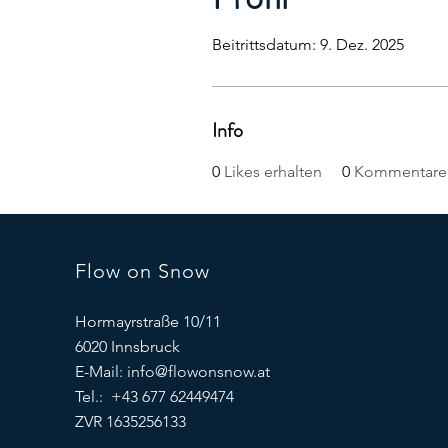
Beitrittsdatum: 9. Dez. 2025
Info
0
Likes erhalten
0
Kommentare 
Flow on Snow
Hormayrstraße 10/11
6020 Innsbruck
E-Mail:
info@flowonsnow.at
Tel.: +43 677 62449474
ZVR 1635256133