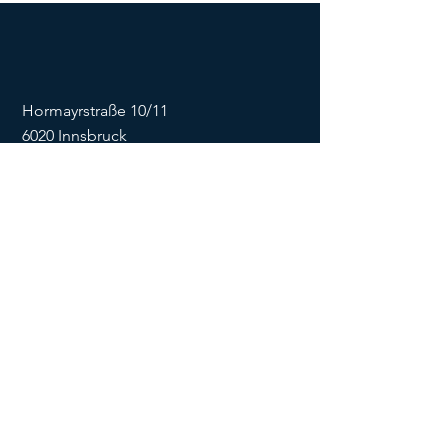
Hormayrstraße 10/11
6020 Innsbruck
E-Mail:
info@flowonsnow.at
Tel.:
+43 677 62449474
ZVR
1635256133
SOCIALS
Impressum
Datenschutz
Kontaktformular
AGB