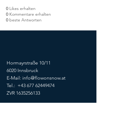
0
Likes erhalten
0
Kommentare erhalten
0
beste Antworten
Hormayrstraße 10/11
6020 Innsbruck
E-Mail:
info@flowonsnow.at
Tel.:
+43 677 62449474
ZVR
1635256133
SOCIALS
Impressum
Datenschutz