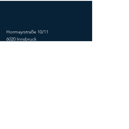
Hormayrstraße 10/11
6020 Innsbruck
E-Mail:
info@flowonsnow.at
Tel.:
+43 677 62449474
ZVR
1635256133
SOCIALS
Impressum
Datenschutz
Kontaktformular
AGB