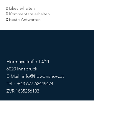
0
Likes erhalten
0
Kommentare erhalten
0
beste Antworten
Hormayrstraße 10/11
6020 Innsbruck
E-Mail:
info@flowonsnow.at
Tel.:
+43 677 62449474
ZVR
1635256133
SOCIALS
Impressum
Datenschutz