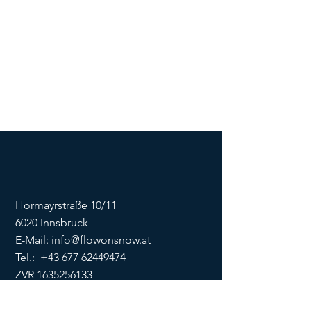
Hormayrstraße 10/11
6020 Innsbruck
E-Mail:
info@flowonsnow.at
Tel.:
+43 677 62449474
ZVR
1635256133