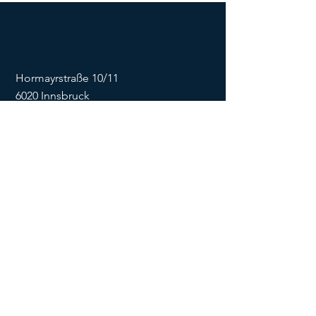
Hormayrstraße 10/11
6020 Innsbruck
E-Mail:
info@flowonsnow.at
Tel.:
+43 677 62449474
ZVR
1635256133
SOCIALS
Impressum
Datenschutz
Kontaktformular
AGB