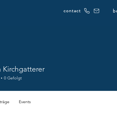
b
contact
 Kirchgatterer
0
Gefolgt
träge
Events