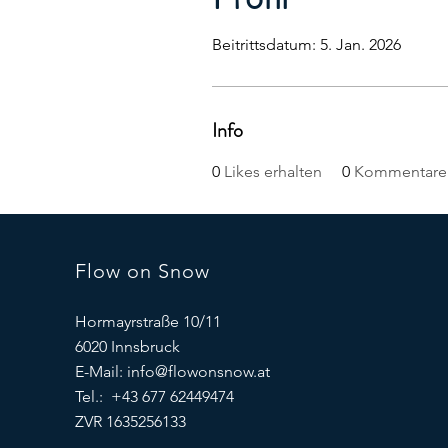
Beitrittsdatum: 5. Jan. 2026
Info
0
Likes erhalten
0
Kommentare 
Flow on Snow
Hormayrstraße 10/11
6020 Innsbruck
E-Mail:
info@flowonsnow.at
Tel.: +43 677 62449474
ZVR 1635256133