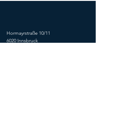
Hormayrstraße 10/11
6020 Innsbruck
E-Mail:
info@flowonsnow.at
Tel.:
+43 677 62449474
ZVR
1635256133
SOCIALS
Impressum
Datenschutz
Kontaktformular
AGB