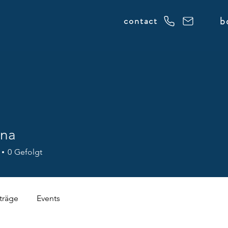
b
contact
na
0
Gefolgt
träge
Events