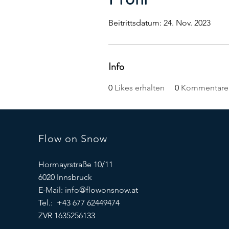
Beitrittsdatum: 24. Nov. 2023
Info
0
Likes erhalten
0
Kommentare 
Flow on Snow
Hormayrstraße 10/11
6020 Innsbruck
E-Mail:
info@flowonsnow.at
Tel.: +43 677 62449474
ZVR 1635256133