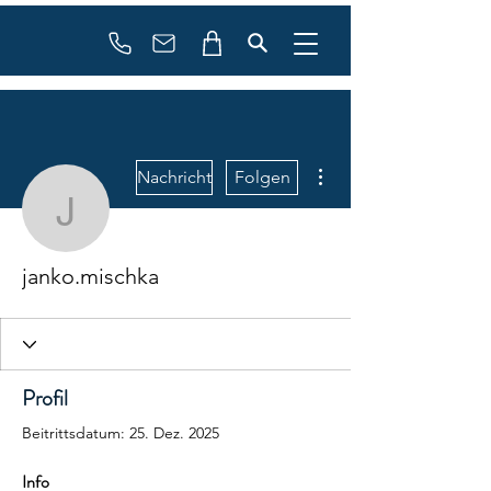
booking
contact
Weitere Optionen
Nachricht
Folgen
janko.mischka
janko.mischka
Profil
Beitrittsdatum: 25. Dez. 2025
Info