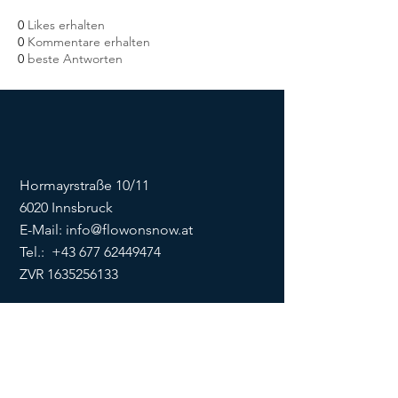
0
Likes erhalten
0
Kommentare erhalten
0
beste Antworten
Hormayrstraße 10/11
6020 Innsbruck
E-Mail:
info@flowonsnow.at
Tel.:
+43 677 62449474
ZVR
1635256133
SOCIALS
Impressum
Datenschutz