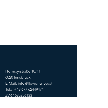
Hormayrstraße 10/11
6020 Innsbruck
E-Mail:
info@flowonsnow.at
Tel.:
+43 677 62449474
ZVR
1635256133