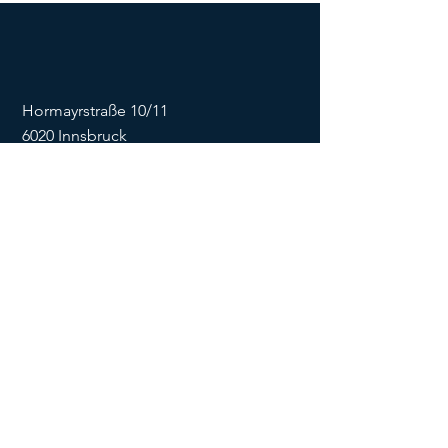
Hormayrstraße 10/11
6020 Innsbruck
E-Mail:
info@flowonsnow.at
Tel.:
+43 677 62449474
ZVR
1635256133
SOCIALS
Impressum
Datenschutz
Kontaktformular
AGB