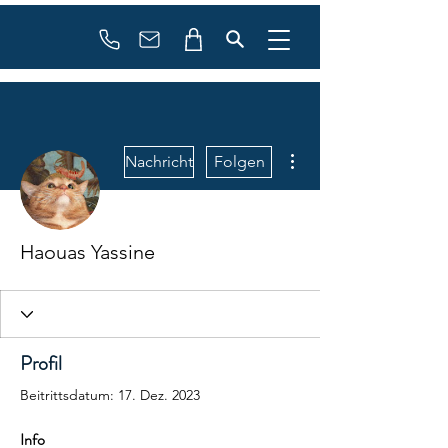
booking
contact
Weitere Optionen
Nachricht
Folgen
Haouas Yassine
Profil
Beitrittsdatum: 17. Dez. 2023
Info