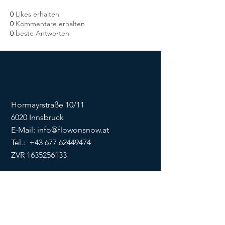
0
Likes erhalten
0
Kommentare erhalten
0
beste Antworten
Hormayrstraße 10/11
6020 Innsbruck
E-Mail:
info@flowonsnow.at
Tel.:
+43 677 62449474
ZVR
1635256133
SOCIALS
Impressum
Datenschutz