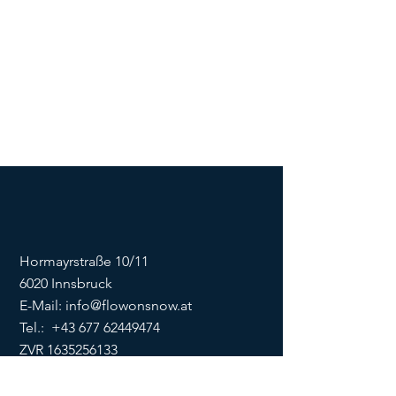
Hormayrstraße 10/11
6020 Innsbruck
E-Mail:
info@flowonsnow.at
Tel.:
+43 677 62449474
ZVR
1635256133