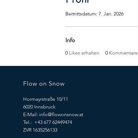
Beitrittsdatum: 7. Jan. 2026
Info
0
Likes erhalten
0
Kommentare 
Flow on Snow
Hormayrstraße 10/11
6020 Innsbruck
E-Mail:
info@flowonsnow.at
Tel.: +43 677 62449474
ZVR 1635256133