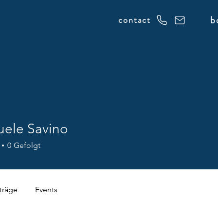
b
contact
ele Savino
0
Gefolgt
träge
Events