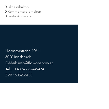
0
Likes erhalten
0
Kommentare erhalten
0
beste Antworten
Hormayrstraße 10/11
6020 Innsbruck
E-Mail:
info@flowonsnow.at
Tel.:
+43 677 62449474
ZVR
1635256133
SOCIALS
Impressum
Datenschutz