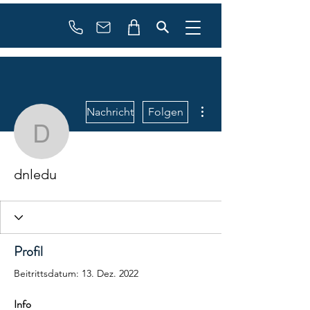
booking
contact
Weitere Optionen
Nachricht
Folgen
dnledu
dnledu
Profil
Beitrittsdatum: 13. Dez. 2022
Info