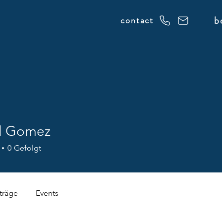
b
contact
l Gomez
0
Gefolgt
träge
Events