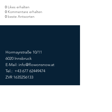
0
Likes erhalten
0
Kommentare erhalten
0
beste Antworten
Hormayrstraße 10/11
6020 Innsbruck
E-Mail:
info@flowonsnow.at
Tel.:
+43 677 62449474
ZVR
1635256133
SOCIALS
Impressum
Datenschutz