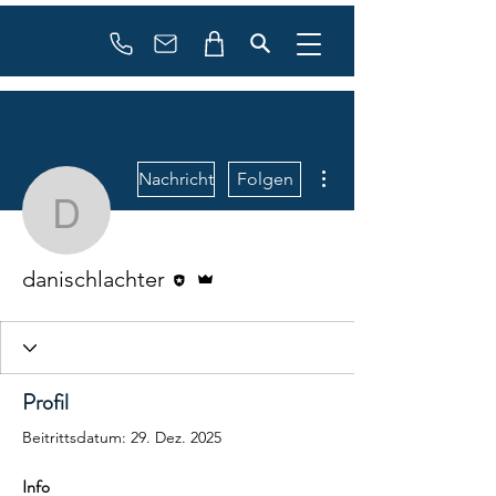
booking
contact
Weitere Optionen
Nachricht
Folgen
danischlachter
Editor
Administrator
danischlachter
Profil
Beitrittsdatum: 29. Dez. 2025
Info