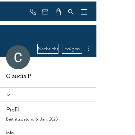
booking
contact
Weitere Optionen
Nachricht
Folgen
Claudia P.
Profil
Beitrittsdatum: 6. Jan. 2023
Info