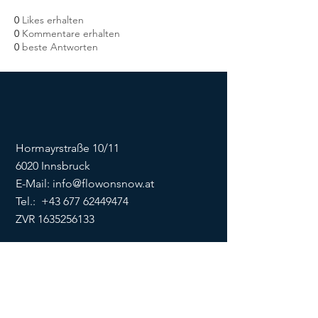
0
Likes erhalten
0
Kommentare erhalten
0
beste Antworten
Hormayrstraße 10/11
6020 Innsbruck
E-Mail:
info@flowonsnow.at
Tel.:
+43 677 62449474
ZVR
1635256133
SOCIALS
Impressum
Datenschutz