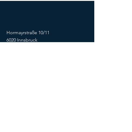
Hormayrstraße 10/11
6020 Innsbruck
E-Mail:
info@flowonsnow.at
Tel.:
+43 677 62449474
ZVR
1635256133
SOCIALS
Impressum
Datenschutz
Kontaktformular
AGB