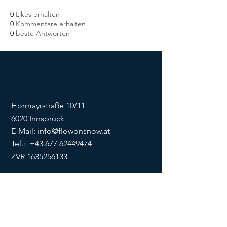
0
Likes erhalten
0
Kommentare erhalten
0
beste Antworten
Hormayrstraße 10/11
6020 Innsbruck
E-Mail:
info@flowonsnow.at
Tel.:
+43 677 62449474
ZVR
1635256133
SOCIALS
Impressum
Datenschutz