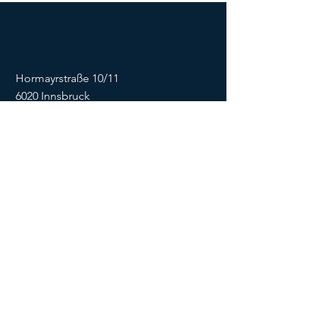
Hormayrstraße 10/11
6020 Innsbruck
E-Mail:
info@flowonsnow.at
Tel.:
+43 677 62449474
ZVR
1635256133
SOCIALS
Impressum
Datenschutz
Kontaktformular
AGB