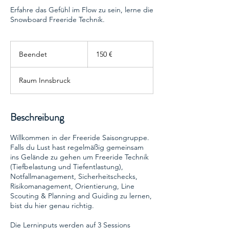
Erfahre das Gefühl im Flow zu sein, lerne die
Snowboard Freeride Technik.
150
Euro
Beendet
B
150 €
e
e
Raum Innsbruck
n
d
e
t
Beschreibung
Willkommen in der Freeride Saisongruppe.
Falls du Lust hast regelmäßig gemeinsam
ins Gelände zu gehen um Freeride Technik
(Tiefbelastung und Tiefentlastung),
Notfallmanagement, Sicherheitschecks,
Risikomanagement, Orientierung, Line
Scouting & Planning and Guiding zu lernen,
bist du hier genau richtig.
Die Lerninputs werden auf 3 Sessions