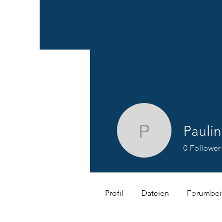
Paulin
Pauline.K
0
Follower
Profil
Dateien
Forumbei