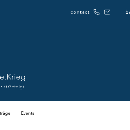
b
contact
e.Krieg
rieg
0
Gefolgt
träge
Events