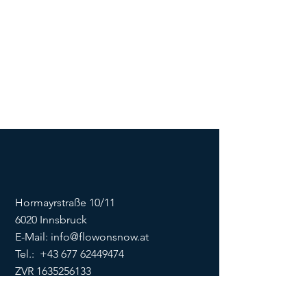
Hormayrstraße 10/11
6020 Innsbruck
E-Mail:
info@flowonsnow.at
Tel.:
+43 677 62449474
ZVR
1635256133