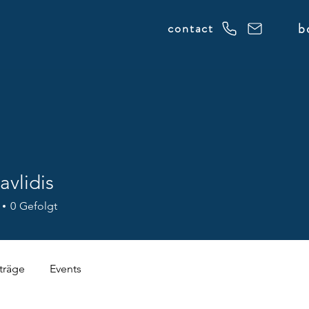
b
contact
avlidis
0
Gefolgt
träge
Events