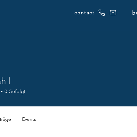
b
contact
h l
0
Gefolgt
träge
Events