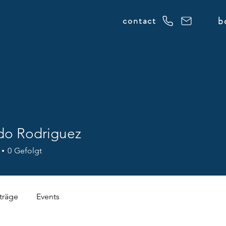
b
contact
do Rodriguez
0
Gefolgt
träge
Events