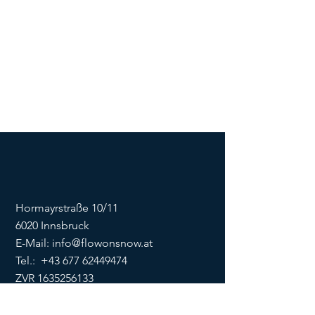
Hormayrstraße 10/11
6020 Innsbruck
E-Mail:
info@flowonsnow.at
Tel.:
+43 677 62449474
ZVR
1635256133