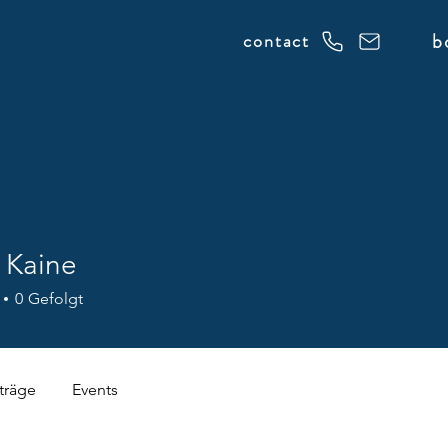
b
contact
 Kaine
0
Gefolgt
träge
Events