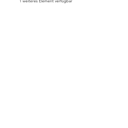
1 weiteres Element verfügbar
Diese Veranstaltung teilen
Hormayrstraße 10/11
6020 Innsbruck
E-Mail:
info@flowonsnow.at
Tel.:
+43 677 62449474
ZVR
1635256133