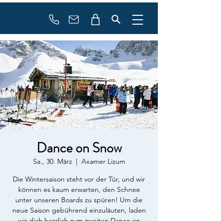
booking
contact
Dance on Snow
Sa., 30. März
  |  
Axamer Lizum
Die Wintersaison steht vor der Tür, und wir
können es kaum erwarten, den Schnee
unter unseren Boards zu spüren! Um die
neue Saison gebührend einzuläuten, laden
wir dich herzlich zum zweiten Dance on