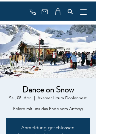
booking
contact
Dance on Snow
Sa., 08. Apr.
  |  
Axamer Lizum Dohlennest
Anmeldung geschlossen