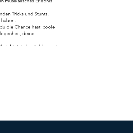
in musikalisches Erlebnis
den Tricks und Stunts,
 haben.
 du die Chance hast, coole
legenheit, deine
ibst, bietet das Dohlennest
naps - unsere kulinarischen
e die herzliche Atmosphäre,
zu finden und deine