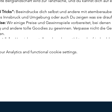
te Berglandschaft wird zur Tanzfläche, und du kannst dich auf e
 Tricks":
Beeindrucke dich selbst und andere mit atemberauben
 Innsbruck und Umgebung oder auch Du zeigen was sie drauf
se:
Wir einige Preise und Gewinnspiele vorbereitet, bei denen
und andere tolle Goodies zu gewinnen. Verpasse nicht die Ge
en.
etränke:
Um sicherzustellen, dass du gestärkt und zufrieden ble
tlichen Speisen und Getränken an. Von Spare Ribs bis hin zu Sch
n dich verwöhnen.
 Analytics and functional cookie settings.
aß:
Treffe Gleichgesinnte, tausche Erfahrungen aus und genieß
Community so einzigartig ist. Mach dich bereit, neue Freunde 
Snowboarden zu teilen.