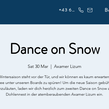
info@flowonsnow.at
B
+43 660 5708288
Dance on Snow
Sat 30 Mar
  |  
Axamer Lizum
intersaison steht vor der Tür, und wir können es kaum erwarte
ee unter unseren Boards zu spüren! Um die neue Saison gebü
nzuläuten, laden wir dich herzlich zum zweiten Dance on Snow
Dohlennest in der atemberaubenden Axamer Lizum ein.