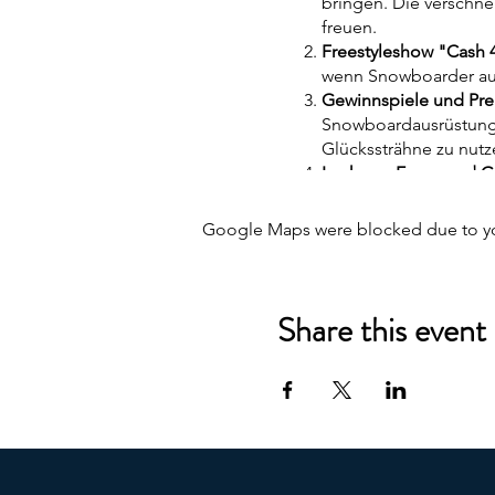
bringen. Die verschnei
freuen.
Freestyleshow "Cash 4
wenn Snowboarder aus
Gewinnspiele und Prei
Snowboardausrüstung 
Glückssträhne zu nutz
Leckeres Essen und G
eine Vielzahl von kös
Köstlichkeiten werde
Google Maps were blocked due to your
Gemeinschaft und Sp
die in der Snowboard-
Leidenschaft für das 
Share this event