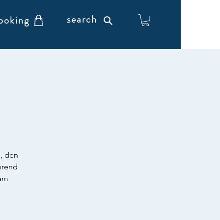
search
ooking
n, den
hrend
 am