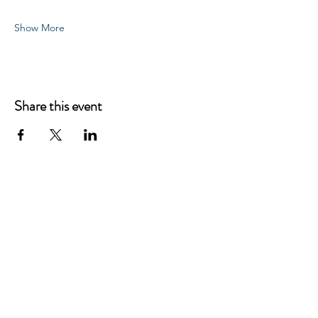
Show More
Share this event
Brandjochstrasse 10
6020 Innsbruck
Email:
info@flownsnow.at
Phone:
+43 660 5708288