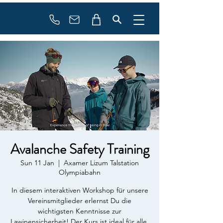
Booking
info@flowonsnow.at
+43 660 5708288
Avalanche Safety Training
Sun 11 Jan
  |  
Axamer Lizum Talstation
Olympiabahn
In diesem interaktiven Workshop für unsere
Vereinsmitglieder erlernst Du die
wichtigsten Kenntnisse zur
Lawinensicherheit! Der Kurs ist ideal für alle,